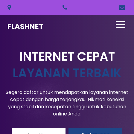
FLASHNET
INTERNET CEPAT
LAYANAN TERBAIK
Segera daftar untuk mendapatkan layanan internet
cepat dengan harga terjangkau. Nikmati koneksi
yang stabil dan kecepatan tinggi untuk kebutuhan
online Anda.