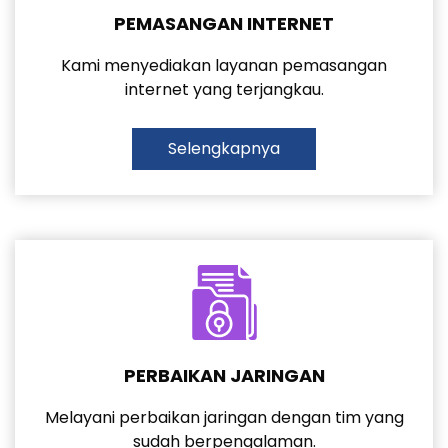
PEMASANGAN INTERNET
Kami menyediakan layanan pemasangan
internet yang terjangkau.
Selengkapnya
PERBAIKAN JARINGAN
Melayani perbaikan jaringan dengan tim yang
sudah berpengalaman.