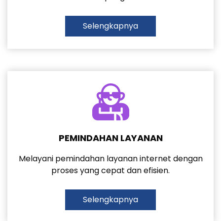
Selengkapnya
PEMINDAHAN LAYANAN
Melayani pemindahan layanan internet dengan
proses yang cepat dan efisien.
Selengkapnya